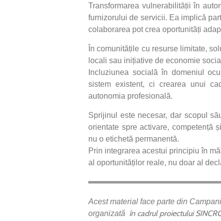
Transformarea vulnerabilității în aut
furnizorului de servicii. Ea implică par
colaborarea pot crea oportunități adapt
În comunitățile cu resurse limitate, sol
locali sau inițiative de economie social
Incluziunea socială în domeniul ocu
sistem existent, ci crearea unui cad
autonomia profesională.
Sprijinul este necesar, dar scopul să
orientate spre activare, competență și
nu o etichetă permanentă.
Prin integrarea acestui principiu în m
al oportunităților reale, nu doar al decla
Acest material face parte din Camp
în cadrul proiectului
SINCRON
organizată