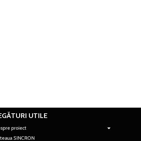
EGĂTURI UTILE
spre proiect
teaua SINCRON