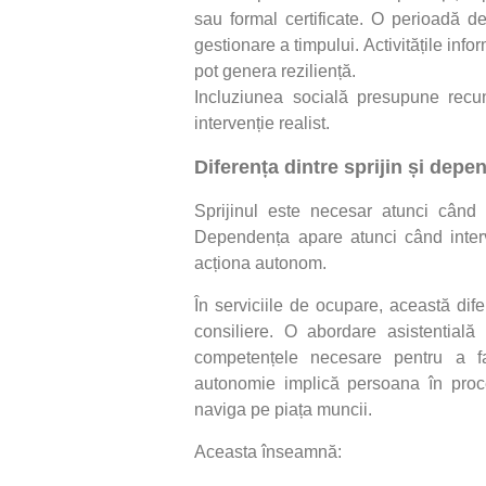
sau formal certificate. O perioadă de 
gestionare a timpului. Activitățile in
pot genera reziliență.
Incluziunea socială presupune recun
intervenție realist.
Diferența dintre sprijin și depe
Sprijinul este necesar atunci când b
Dependența apare atunci când interv
acționa autonom.
În serviciile de ocupare, această dif
consiliere. O abordare asistential
competențele necesare pentru a fac
autonomie implică persoana în proce
naviga pe piața muncii.
Aceasta înseamnă: