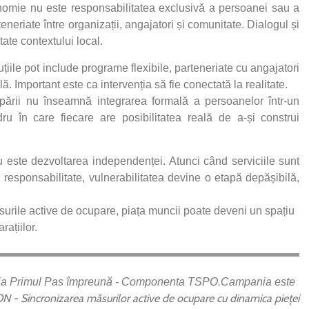
onomie nu este responsabilitatea exclusivă a persoanei sau a
teneriate între organizații, angajatori și comunitate. Dialogul și
ate contextului local.
uțiile pot include programe flexibile, parteneriate cu angajatori
ă. Important este ca intervenția să fie conectată la realitate.
pării nu înseamnă integrarea formală a persoanelor într-un
ru în care fiecare are posibilitatea reală de a-și construi
u este dezvoltarea independenței. Atunci când serviciile sunt
 responsabilitate, vulnerabilitatea devine o etapă depășibilă,
ăsurile active de ocupare, piața muncii poate deveni un spațiu
rațiilor.
ania Primul Pas împreună - Componenta TSPO.Campania este
 - Sincronizarea măsurilor active de ocupare cu dinamica pieței