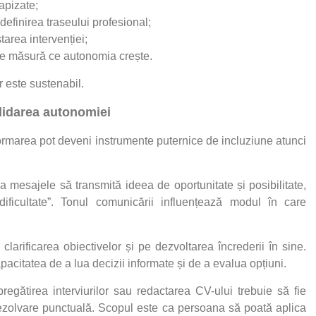
tapizate;
definirea traseului profesional;
tarea intervenției;
 pe măsură ce autonomia crește.
ar este sustenabil.
olidarea autonomiei
formarea pot deveni instrumente puternice de incluziune atunci
a mesajele să transmită ideea de oportunitate și posibilitate,
ificultate”. Tonul comunicării influențează modul în care
 clarificarea obiectivelor și pe dezvoltarea încrederii în sine.
citatea de a lua decizii informate și de a evalua opțiuni.
pregătirea interviurilor sau redactarea CV-ului trebuie să fie
rezolvare punctuală. Scopul este ca persoana să poată aplica