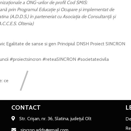
anizaționale a ONG-urilor de profil Cod SMIS:
ană prin Programul Educație și Ocupare și implementat de
tina (A.D.D.S.) în parteneriat cu Asociația de Consultanță și
.C.C.E.S. Oltenia)
ivic
Egalitate de sanse si gen
Principiul DNSH
Proiect SINCRON
uncii
#proiectsincron
#reteaSINCRON
#societatecivila
e: ce
CONTACT
L
Str. Crișan, nr. 36, Slatina, județul Olt
De
Re
sincron.adds@gmail.com