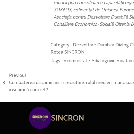
muncii prin consolidarea capacității org
308603,
cofinanțat de Uniunea Europe
Asociația pentru Dezvoltare Durabilă Sla
Consiliere Economico-Socială Oltenia (A
Category :
Dezvoltare Durabila
Dialog C
Retea SINCRON
Tags :
#comunitate
#dialogcivic
#piatam
Previous
Combaterea discriminării în recrutare: rolul medierii munciipar
înseamnă concret?
SINCRON