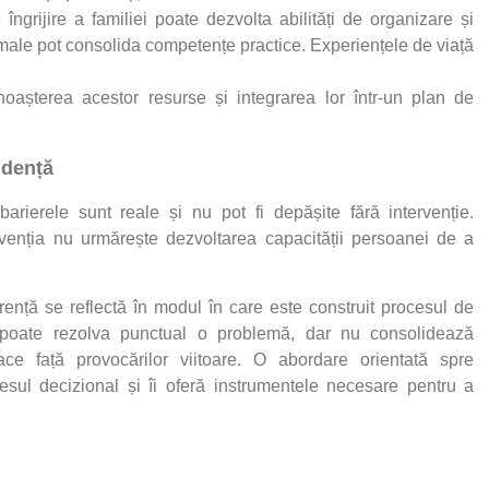
îngrijire a familiei poate dezvolta abilități de organizare și
formale pot consolida competențe practice. Experiențele de viață
oașterea acestor resurse și integrarea lor într-un plan de
ndență
arierele sunt reale și nu pot fi depășite fără intervenție.
enția nu urmărește dezvoltarea capacității persoanei de a
erență se reflectă în modul în care este construit procesul de
ă poate rezolva punctual o problemă, dar nu consolidează
e față provocărilor viitoare. O abordare orientată spre
sul decizional și îi oferă instrumentele necesare pentru a