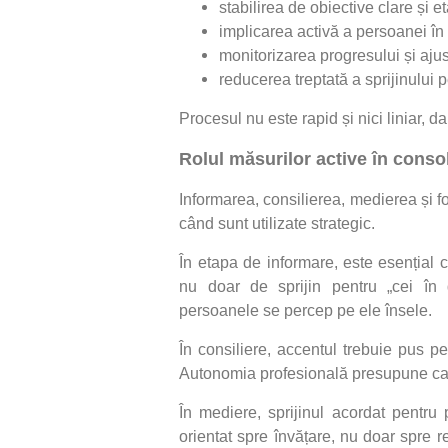
stabilirea de obiective clare și e
implicarea activă a persoanei în 
monitorizarea progresului și ajus
reducerea treptată a sprijinului
Procesul nu este rapid și nici liniar, d
Rolul măsurilor active în cons
Informarea, consilierea, medierea și 
când sunt utilizate strategic.
În etapa de informare, este esențial c
nu doar de sprijin pentru „cei în d
persoanele se percep pe ele însele.
În consiliere, accentul trebuie pus pe
Autonomia profesională presupune capa
În mediere, sprijinul acordat pentru 
orientat spre învățare, nu doar spre 