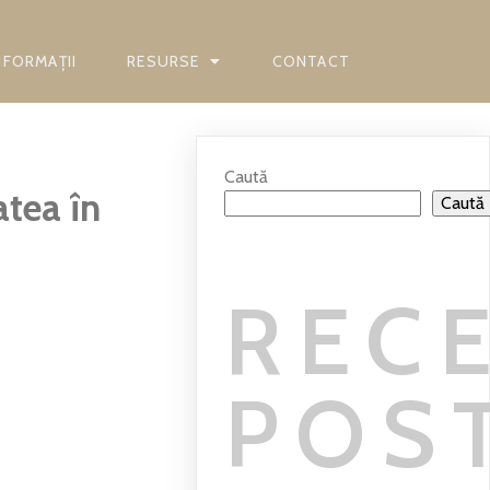
INFORMAȚII
RESURSE
CONTACT
Caută
tea în
Caută
REC
POS