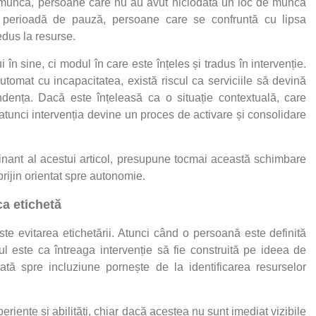
e muncă, persoane care nu au avut niciodată un loc de muncă
 perioadă de pauză, persoane care se confruntă cu lipsa
edus la resurse.
în sine, ci modul în care este înțeles și tradus în intervenție.
utomat cu incapacitatea, există riscul ca serviciile să devină
ndența. Dacă este înțeleasă ca o situație contextuală, care
, atunci intervenția devine un proces de activare și consolidare
inant al acestui articol, presupune tocmai această schimbare
prijin orientat spre autonomie.
ca etichetă
te evitarea etichetării. Atunci când o persoană este definită
cul este ca întreaga intervenție să fie construită pe ideea de
tată spre incluziune pornește de la identificarea resurselor
iențe și abilități, chiar dacă acestea nu sunt imediat vizibile