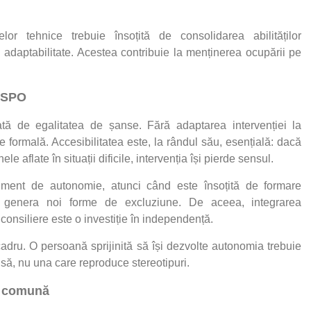
lor tehnice trebuie însoțită de consolidarea abilităților
 adaptabilitate. Acestea contribuie la menținerea ocupării pe
 TSPO
ată de egalitatea de șanse. Fără adaptarea intervenției la
e formală. Accesibilitatea este, la rândul său, esențială: dacă
le aflate în situații dificile, intervenția își pierde sensul.
rument de autonomie, atunci când este însoțită de formare
e genera noi forme de excluziune. De aceea, integrarea
consiliere este o investiție în independență.
dru. O persoană sprijinită să își dezvolte autonomia trebuie
să, nu una care reproduce stereotipuri.
e comună