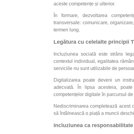
aceste competențe și ulterior.
În formare, dezvoltarea competențe
transversale: comunicare, organizare,
termen lung.
Legătura cu celelalte principii
Incluziunea socială este strâns leg
contextul individual, egalitatea rămân
serviciile nu sunt utilizabile de persoane
Digitalizarea poate deveni un inst
adecvată. În lipsa acesteia, poat
competențelor digitale în parcursul de 
Nediscriminarea completează acest ca
să întâlnească o piață a muncii deschi
Incluziunea ca responsabilitat