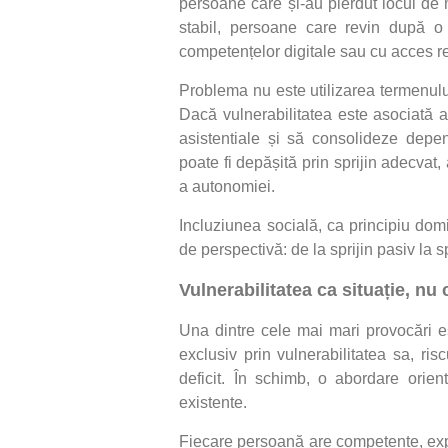
persoane care și-au pierdut locul d
stabil, persoane care revin după o
competențelor digitale sau cu acces r
Problema nu este utilizarea termenului 
Dacă vulnerabilitatea este asociată a
asistentiale și să consolideze depe
poate fi depășită prin sprijin adecvat
a autonomiei.
Incluziunea socială, ca principiu dom
de perspectivă: de la sprijin pasiv la s
Vulnerabilitatea ca situație, nu 
Una dintre cele mai mari provocări es
exclusiv prin vulnerabilitatea sa, ris
deficit. În schimb, o abordare orien
existente.
Fiecare persoană are competențe, exper