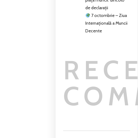
piața muncii: dincolo
de declarații
7 octombrie – Ziua
Internațională a Muncii
Decente
REC
COM