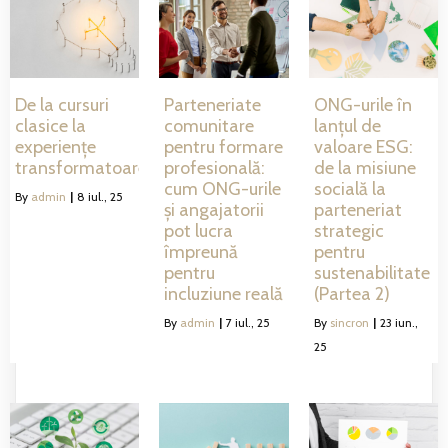
De la cursuri
Parteneriate
ONG-urile în
clasice la
comunitare
lanțul de
experiențe
pentru formare
valoare ESG:
transformatoare
profesională:
de la misiune
cum ONG-urile
socială la
By
admin
|
8
iul., 25
și angajatorii
parteneriat
pot lucra
strategic
împreună
pentru
pentru
sustenabilitate
incluziune reală
(Partea 2)
By
admin
|
7
iul., 25
By
sincron
|
23
iun.,
25