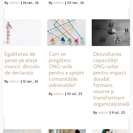
By
admin
|
26
ian., 26
By
admin
|
20
ian., 26
Egalitatea de
Cum se
Dezvoltarea
șanse pe piața
pregătesc
capacității
muncii: dincolo
ONG-urile
ONG-urilor
de declarații
pentru a sprijini
pentru impact
comunitățile
durabil:
By
admin
|
12
ian., 26
vulnerabile?
formare,
resurse și
By
admin
|
10
iul., 25
transformare
organizațională
By
admin
|
9
iul., 25