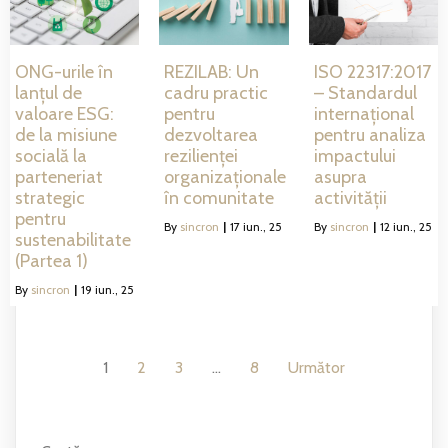
ONG-urile în
REZILAB: Un
ISO 22317:2017
lanțul de
cadru practic
– Standardul
valoare ESG:
pentru
internațional
de la misiune
dezvoltarea
pentru analiza
socială la
rezilienței
impactului
parteneriat
organizaționale
asupra
strategic
în comunitate
activității
pentru
By
sincron
|
17
iun., 25
By
sincron
|
12
iun., 25
sustenabilitate
(Partea 1)
By
sincron
|
19
iun., 25
1
2
3
…
8
Următor