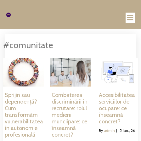
#comunitate
Sprijin sau
Combaterea
Accesibilitatea
dependență?
discriminării în
serviciilor de
Cum
recrutare: rolul
ocupare: ce
transformăm
medierii
înseamnă
vulnerabilitatea
munciipare: ce
concret?
în autonomie
înseamnă
By
admin
|
15
ian., 26
profesională
concret?