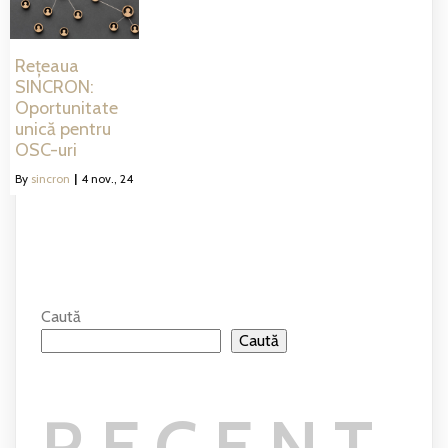
Rețeaua
SINCRON:
Oportunitate
unică pentru
OSC-uri
By
sincron
|
4
nov., 24
Caută
Caută
RECENT