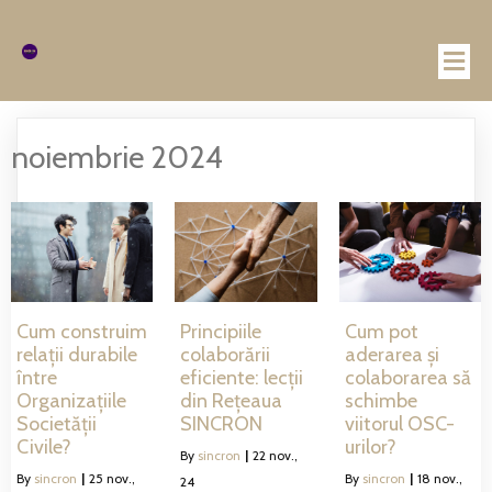
noiembrie 2024
Cum construim
Principiile
Cum pot
relații durabile
colaborării
aderarea și
între
eficiente: lecții
colaborarea să
Organizațiile
din Rețeaua
schimbe
Societății
SINCRON
viitorul OSC-
Civile?
urilor?
By
sincron
|
22
nov.,
By
sincron
|
25
nov.,
By
sincron
|
18
nov.,
24