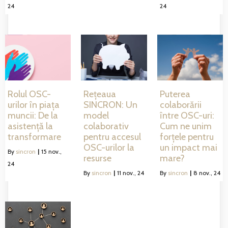
24
24
Rolul OSC-
Rețeaua
Puterea
urilor în piața
SINCRON: Un
colaborării
muncii: De la
model
între OSC-uri:
asistență la
colaborativ
Cum ne unim
transformare
pentru accesul
forțele pentru
OSC-urilor la
un impact mai
By
sincron
|
15
nov.,
resurse
mare?
24
By
sincron
|
11
nov., 24
By
sincron
|
8
nov., 24