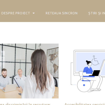
DESPRE PROIECT
RETEAUA SINCRON
ȘTIRI ȘI 
 discriminării în recrutare:
Accesibilitatea servici