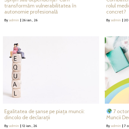
transformăm vulnerabilitatea în
rolul medi
autonomie profesională
concret?
By
admin
|
26
ian., 26
By
admin
|
20
Egalitatea de șanse pe piața muncii:
7 octom
dincolo de declarații
Muncii De
By
admin
|
12
ian., 26
By
admin
|
7
o