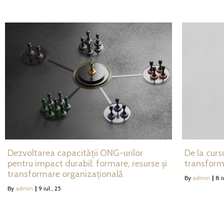
Dezvoltarea capacității ONG-urilor
De la curs
pentru impact durabil: formare, resurse și
transfor
transformare organizațională
By
admin
|
8
i
By
admin
|
9
iul., 25