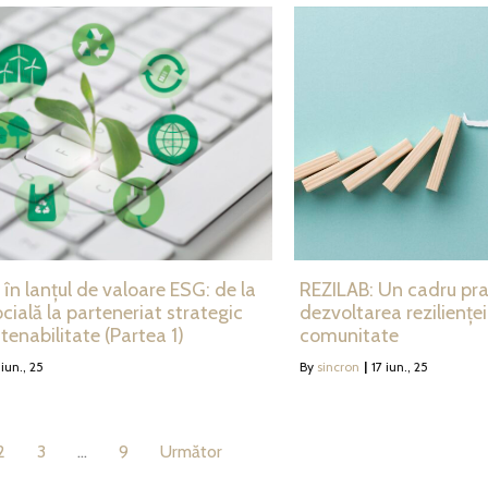
în lanțul de valoare ESG: de la
REZILAB: Un cadru pra
cială la parteneriat strategic
dezvoltarea reziliențe
tenabilitate (Partea 1)
comunitate
iun., 25
By
sincron
|
17
iun., 25
2
3
…
9
Următor