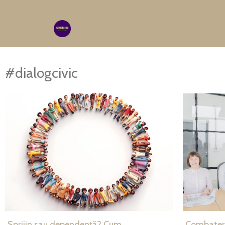
#dialogcivic
Sprijin sau dependență? Cum
Combaterea