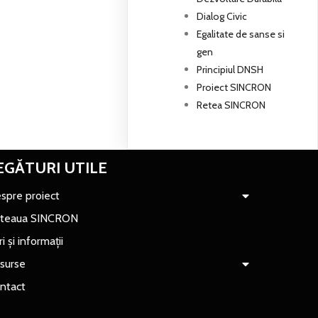
Dialog Civic
Egalitate de sanse si
gen
Principiul DNSH
Proiect SINCRON
Retea SINCRON
EGĂTURI UTILE
spre proiect
teaua SINCRON
ri și informații
surse
ntact