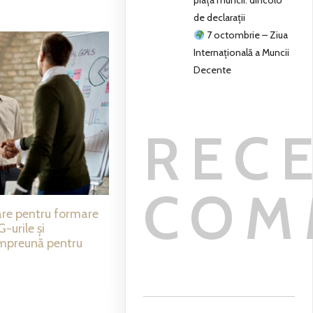
piața muncii: dincolo
de declarații
7 octombrie – Ziua
Internațională a Muncii
Decente
REC
COM
are pentru formare
-urile și
împreună pentru