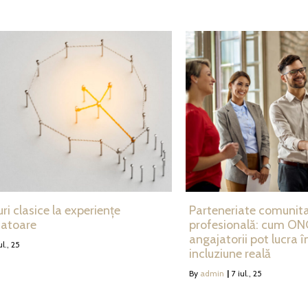
uri clasice la experiențe
Parteneriate comunit
matoare
profesională: cum ONG
angajatorii pot lucra 
ul., 25
incluziune reală
By
admin
|
7
iul., 25