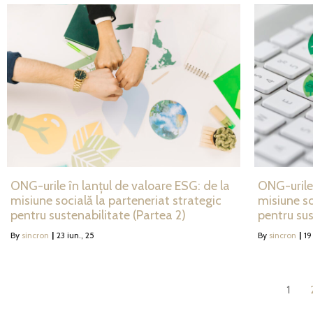
ONG-urile în lanțul de valoare ESG: de la
ONG-urile 
misiune socială la parteneriat strategic
misiune so
pentru sustenabilitate (Partea 2)
pentru sus
By
sincron
|
23
iun., 25
By
sincron
|
19
1