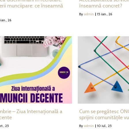
erii munciipare: ce înseamnă
înseamnă concret?
By
admin
|
15
ian., 26
ian., 26
Cum se pregătesc ONG
brie – Ziua Internațională a
sprijini comunitățile v
cente
By
admin
|
10
iul., 25
ct., 25