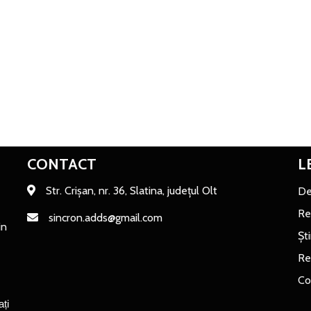
CONTACT
L
Str. Crișan, nr. 36, Slatina, județul Olt
De
Re
sincron.adds@gmail.com
in
Ști
Re
Co
cofinanțate de Uniunea Europeană, vă invităm să vizitați 