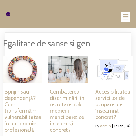
Egalitate de sanse si gen
Sprijin sau
Combaterea
Accesibilitatea
dependență?
discriminării în
serviciilor de
Cum
recrutare: rolul
ocupare: ce
transformăm
medierii
înseamnă
vulnerabilitatea
munciipare: ce
concret?
în autonomie
înseamnă
By
admin
|
15
ian., 26
profesională
concret?