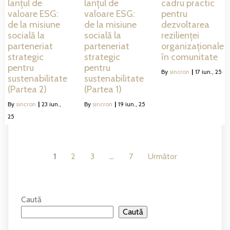
lanțul de
lanțul de
cadru practic
valoare ESG:
valoare ESG:
pentru
de la misiune
de la misiune
dezvoltarea
socială la
socială la
rezilienței
parteneriat
parteneriat
organizaționale
strategic
strategic
în comunitate
pentru
pentru
By
sincron
|
17
iun., 25
sustenabilitate
sustenabilitate
(Partea 2)
(Partea 1)
By
sincron
|
23
iun.,
By
sincron
|
19
iun., 25
25
1
2
3
…
7
Următor
Caută
Caută