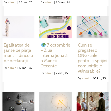
By
admin
|
26
ian., 26
By
admin
|
20
ian., 26
Egalitatea de
Cum se
7 octombrie
șanse pe piața
pregătesc
– Ziua
muncii: dincolo
ONG-urile
Internațională
de declarații
pentru a sprijini
a Muncii
comunitățile
Decente
By
admin
|
12
ian., 26
vulnerabile?
By
admin
|
7
oct., 25
By
admin
|
10
iul., 25