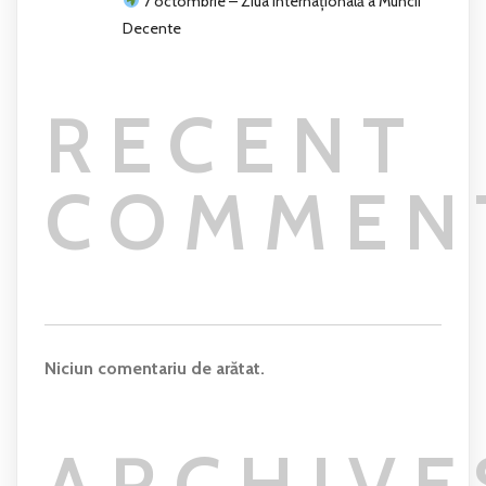
7 octombrie – Ziua Internațională a Muncii
Decente
RECENT
COMMEN
Niciun comentariu de arătat.
ARCHIVE