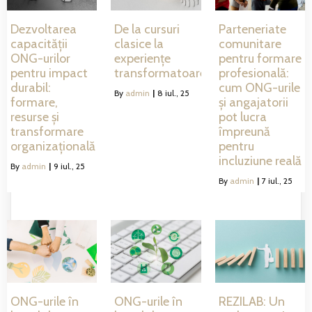
Dezvoltarea
De la cursuri
Parteneriate
capacității
clasice la
comunitare
ONG-urilor
experiențe
pentru formare
pentru impact
transformatoare
profesională:
durabil:
cum ONG-urile
By
admin
|
8
iul., 25
formare,
și angajatorii
resurse și
pot lucra
transformare
împreună
organizațională
pentru
incluziune reală
By
admin
|
9
iul., 25
By
admin
|
7
iul., 25
ONG-urile în
ONG-urile în
REZILAB: Un