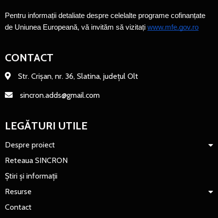
Pentru informații detaliate despre celelalte programe cofinanțate 
de Uniunea Europeană, vă invităm să vizitați 
www.mfe.gov.ro
CONTACT
Str. Crișan, nr. 36, Slatina, județul Olt
sincron.adds@gmail.com
LEGĂTURI UTILE
Despre proiect
Reteaua SINCRON
Știri și informații
Resurse
Contact