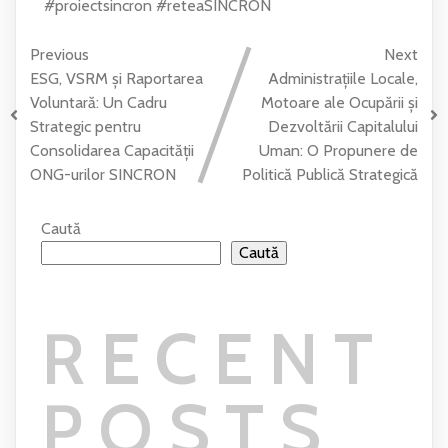
#proiectsincron
#reteaSINCRON
Previous
Next
ESG, VSRM și Raportarea
Administrațiile Locale,
Voluntară: Un Cadru
Motoare ale Ocupării și
Strategic pentru
Dezvoltării Capitalului
Consolidarea Capacității
Uman: O Propunere de
ONG-urilor SINCRON
Politică Publică Strategică
Caută
Caută
RECENT
POSTS