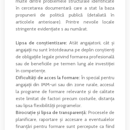
multe dintre problemele structurale identificate
în cercetarea documentară care a stat la baza
propunerii de politică publică (detaliată în
articolele anterioare). Printre nevoile locale
stringente evidențiate s au numărat.
Lipsa de conștientizare:
Atât angajatorii, cât și
angajații nu sunt întotdeauna pe deplin conștienți
de obligațiile legale privind formarea profesională
sau de beneficiile pe termen lung ale investiției
în competențe.
Dificultăți de acces la formare:
În special pentru
angajații din IMM-uri sau din zone rurale, accesul
la programe de formare relevante și de calitate
este limitat de factori precum costurile, distanța
sau lipsa flexibilității programelor.
Birocrație și lipsa de transparență:
Procesele de
planificare, raportare și accesare a eventualelor
finanțări pentru formare sunt percepute ca fiind