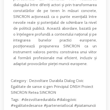
dialogului între diferiți actori și prin transformarea
constatărilor de pe teren în măsuri concrete,
SINCRON acționează ca o punte esențială între
nevoile reale și potențialul de schimbare la nivel
de politică publică. Această abordare, bazată pe
o înțelegere profundă a contextului național și pe
integrarea bunelor practici europene,
poziționează propunerea SINCRON ca un
instrument valoros pentru construirea unui viitor
al formării profesionale mai eficient, incluziv și
adaptat provocărilor pieței muncii europene.
Category :
Dezvoltare Durabila
Dialog Civic
Egalitate de sanse si gen
Principiul DNSH
Proiect
SINCRON
Retea SINCRON
Tags :
#dezvoltaredurabila
#dialogcivic
#egalitatedesanse
#parteneriatlocal
#piatamuncii