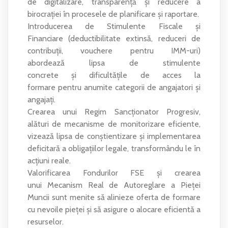
de digitalizare, transparență și reducere a
birocrației în procesele de planificare și raportare.
Introducerea de Stimulente Fiscale și
Financiare (deductibilitate extinsă, reduceri de
contribuții, vouchere pentru IMM-uri)
abordează lipsa de stimulente
concrete și dificultățile de acces la
formare pentru anumite categorii de angajatori și
angajați.
Crearea unui Regim Sancționator Progresiv,
alături de mecanisme de monitorizare eficiente,
vizează lipsa de conștientizare și implementarea
deficitară a obligațiilor legale, transformându le în
acțiuni reale.
Valorificarea Fondurilor FSE și crearea
unui Mecanism Real de Autoreglare a Pieței
Muncii sunt menite să alinieze oferta de formare
cu nevoile pieței și să asigure o alocare eficientă a
resurselor.