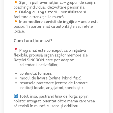
Sprijin psiho-emoțional
– grupuri de sprijin,
coaching individual, dezvoltare personală,
Dialog cu angajatorii
– sensibilizare și
facilitare a tranziției la muncă,
Intermediere servicii de îngrijire
– unde este
posibil, în parteneriat cu autoritățile sau rețele
locale.
Cum funcționează?
Programul este conceput ca o inițiativă
flexibilă, propusă organizațiilor membre ale
Rețelei SINCRON, care pot adapta:
calendarul activităților,
conținutul formării,
modul de livrare (online, hibrid, fizic),
resursele partenere (centre de formare,
instituții locale, angajatori, specialiști).
Totul, însă, păstrând linia de forță: sprijin
holistic, integrat, orientat către mama care vrea
să revină în muncă cu sens și echilibru.