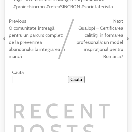
#proiectsincron
#reteaSINCRON
#societatecivila
Previous
Next
O comunitate întreagă
Qualiopi – Certificarea
pentru un parcurs complet:
calității în formarea
de la prevenirea
profesională: un model
abandonului la integrarea în
inspirațional pentru
muncă
România?
Caută
Caută
RECENT
POSTS