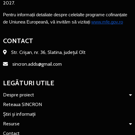
2027.
Pentru informații detaliate despre celelalte programe cofinanțate 
de Uniunea Europeană, vă invităm să vizitați 
www.mfe.gov.ro
CONTACT
Str. Crișan, nr. 36, Slatina, județul Olt
sincron.adds@gmail.com
LEGĂTURI UTILE
Despre proiect
Reteaua SINCRON
Știri și informații
Resurse
Contact