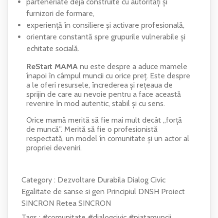
parteneriate deja construite cu autorități și
furnizori de formare,
experiență în consiliere și activare profesională,
orientare constantă spre grupurile vulnerabile și
echitate socială.
ReStart MAMA
nu este despre a aduce mamele
înapoi în câmpul muncii cu orice preț. Este despre
a le oferi resursele, încrederea și rețeaua de
sprijin de care au nevoie pentru a face această
revenire în mod autentic, stabil și cu sens.
Orice mamă merită să fie mai mult decât „forță
de muncă”. Merită să fie o profesionistă
respectată, un model în comunitate și un actor al
propriei deveniri.
Category :
Dezvoltare Durabila
Dialog Civic
Egalitate de sanse si gen
Principiul DNSH
Proiect
SINCRON
Retea SINCRON
Tags :
#comunitate
#dialogcivic
#piatamuncii