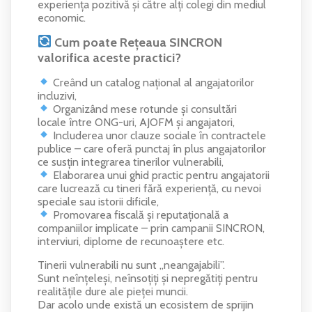
experiența pozitivă și către alți colegi din mediul
economic.
Cum poate Rețeaua SINCRON
valorifica aceste practici?
Creând un catalog național al angajatorilor
incluzivi,
Organizând mese rotunde și consultări
locale între ONG-uri, AJOFM și angajatori,
Includerea unor clauze sociale în contractele
publice – care oferă punctaj în plus angajatorilor
ce susțin integrarea tinerilor vulnerabili,
Elaborarea unui ghid practic pentru angajatorii
care lucrează cu tineri fără experiență, cu nevoi
speciale sau istorii dificile,
Promovarea fiscală și reputațională a
companiilor implicate – prin campanii SINCRON,
interviuri, diplome de recunoaștere etc.
Tinerii vulnerabili nu sunt „neangajabili”.
Sunt neînțeleși, neînsoțiți și nepregătiți pentru
realitățile dure ale pieței muncii.
Dar acolo unde există un ecosistem de sprijin