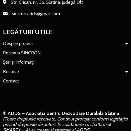
Str. Crișan, nr. 36, Slatina, județul Olt
sincron.adds@gmail.com
LEGĂTURI UTILE
Despre proiect
Reteaua SINCRON
Știri și informații
Resurse
Contact
© ADDS – Asociația pentru Dezvoltare Durabilă Slatina
(Toate drepturile rezervate. Conținut protejat conform legislației
privind drepturile de autor). În colaborare cu chatbot-ul
SMARTY – AI-ul creativ și strategic al ADDS.