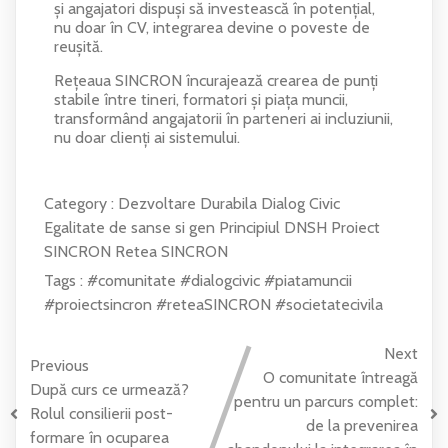
și angajatori dispuși să investească în potențial,
nu doar în CV, integrarea devine o poveste de
reușită.
Rețeaua SINCRON încurajează crearea de punți
stabile între tineri, formatori și piața muncii,
transformând angajatorii în parteneri ai incluziunii,
nu doar clienți ai sistemului.
Category :
Dezvoltare Durabila
Dialog Civic
Egalitate de sanse si gen
Principiul DNSH
Proiect
SINCRON
Retea SINCRON
Tags :
#comunitate
#dialogcivic
#piatamuncii
#proiectsincron
#reteaSINCRON
#societatecivila
Next
Previous
O comunitate întreagă
După curs ce urmează?
pentru un parcurs complet:
Rolul consilierii post-
de la prevenirea
formare în ocuparea